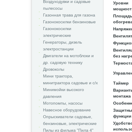
Воздуходувки и садовые
Уровни
пылесосы
мощност
Газонная трава для газона
Площад
Газонокосилки бензиновые
обогрев
Газонокосилки
Напряже
электрические
Вентиля
Генераторы, дизель
Функцио
электростанции
Вентиля
Двигатели на мотоблоки и
без нагр
др. садовую технику
Термост
Дровоколы
Управле
Мини трактора,
минитрактора садовые и с/х
Таймер
Минимойки высокого
Вариант
монтажа
давления
Мотопомпы, насосы
Особенн
Навесное оборудование
Защитны
функции
Опрыскиватели садовые,
Удобств
бензиновые, электрические
использ
Пилы из фильма "Пила 4"