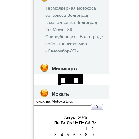
Термоядерная мотокоса
бензокоса Волгоград
Газонокосилка Волгоград
EcoMower X9
Снегоуборщик в Волгограде
робот‑трансформер
«Снегоубор‑X9»
Миникарта
Искать
Поиск на Motokult.ru:
Август 2026
Пн
Вт
Ср
Чт
Пт
Сб
Вс
1
2
3
4
5
6
7
8
9