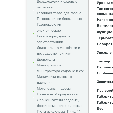
Воздуходувки и садовые
Уровни 
пылесосы
Тип нагр
Газонная трава для газона
элемент
Газонокосилки бензиновые
Напряже
Газонокосилки
Вентиля
электрические
Функцио
Генераторы, дизель
Термост
электростанции
Поворот
Двигатели на мотоблоки и
Управле
др. садовую технику
Дровоколы
Таймер
Мини трактора,
Вариант
минитрактора садовые и с/х
Особенн
Минимойки высокого
Защитны
давления
Мотопомпы, насосы
Пылевой
Навесное оборудование
Габариты
Опрыскиватели садовые,
Габарит
бензиновые, электрические
Вес
Пилы из фильма "Пила 4"