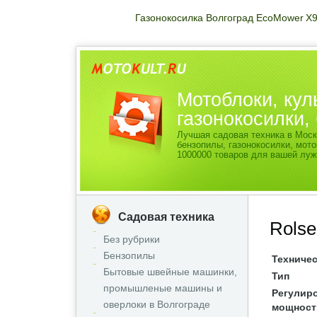
Газонокосилка Волгоград EcoMower X
Мотоблоки, кул
газонокосилки
Лучшая садовая техника в Моск
бензопилы, газонокосилки, мо
1000000 товаров для вашей луж
Садовая техника
Rols
Без рубрики
Бензопилы
Техничес
Бытовые швейные машинки,
Тип
промышленые машины и
Регулир
оверлоки в Волгограде
мощност