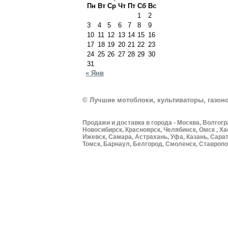
Пн
Вт
Ср
Чт
Пт
Сб
Вс
1
2
3
4
5
6
7
8
9
10
11
12
13
14
15
16
17
18
19
20
21
22
23
24
25
26
27
28
29
30
31
« Янв
© Лучшие мотоблоки, культиваторы, газоно
Продажи и доставка в города - Москва, Волгогр
Новосибирск, Красноярск, Челябинск, Омск , Ха
Ижевск, Самара, Астрахань, Уфа, Казань, Сарат
Томск, Барнаул, Белгород, Смоленск, Ставропол