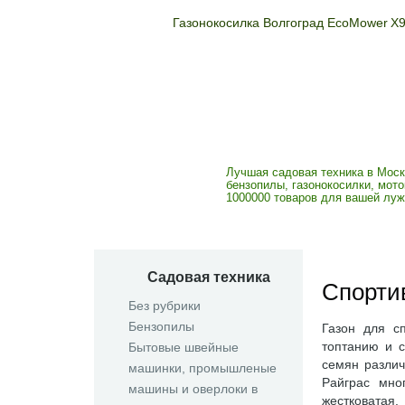
Газонокосилка Волгоград EcoMower X
Мотоблоки, кул
газонокосилки
Лучшая садовая техника в Моск
бензопилы, газонокосилки, мо
1000000 товаров для вашей луж
Садовая техника
Спортив
Без рубрики
Бензопилы
Газон для с
топтанию и 
Бытовые швейные
семян различ
машинки, промышленые
Райграс мно
машины и оверлоки в
жестковатая.