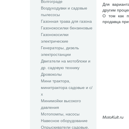
Волгограде
Для вариант
Воздуходувки и садовые
другим проц
пылесосы
О том как п
Газонная трава для газона
продавца при
Газонокосилки бензиновые
Газонокосилки
электрические
Генераторы, дизель
электростанции
Двигатели на мотоблоки и
др. садовую технику
Дровоколы
Мини трактора,
минитрактора садовые и с/
х
Минимойки высокого
давления
Мотопомпы, насосы
MotoKult.ru
Навесное оборудование
Опрыскиватели садовые,