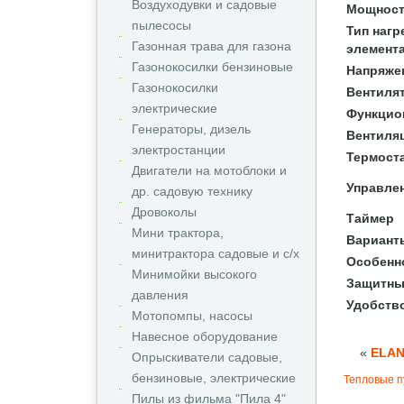
Воздуходувки и садовые
Мощност
пылесосы
Тип нагр
Газонная трава для газона
элемент
Газонокосилки бензиновые
Напряже
Газонокосилки
Вентиля
электрические
Функцио
Генераторы, дизель
Вентиляц
электростанции
Термост
Двигатели на мотоблоки и
Управле
др. садовую технику
Дровоколы
Таймер
Мини трактора,
Вариант
минитрактора садовые и с/х
Особенн
Минимойки высокого
Защитны
давления
Удобств
Мотопомпы, насосы
Навесное оборудование
«
ELAN
Опрыскиватели садовые,
бензиновые, электрические
Тепловые п
Пилы из фильма "Пила 4"