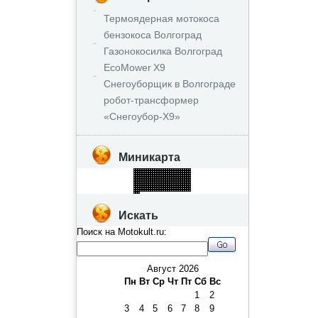
Термоядерная мотокоса
бензокоса Волгоград
Газонокосилка Волгоград
EcoMower X9
Снегоуборщик в Волгограде
робот‑трансформер
«Снегоубор‑X9»
Миникарта
Искать
Поиск на Motokult.ru:
Август 2026
Пн
Вт
Ср
Чт
Пт
Сб
Вс
1
2
3
4
5
6
7
8
9