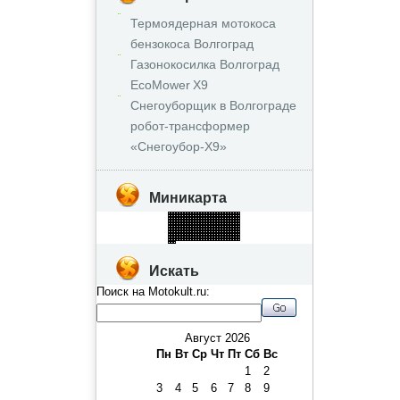
Термоядерная мотокоса
бензокоса Волгоград
Газонокосилка Волгоград
EcoMower X9
Снегоуборщик в Волгограде
робот‑трансформер
«Снегоубор‑X9»
Миникарта
Искать
Поиск на Motokult.ru:
Август 2026
Пн
Вт
Ср
Чт
Пт
Сб
Вс
1
2
3
4
5
6
7
8
9