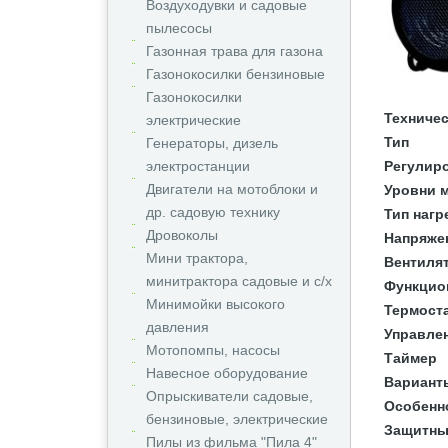
Воздуходувки и садовые
пылесосы
Газонная трава для газона
Газонокосилки бензиновые
Газонокосилки
Техничес
электрические
Тип
Генераторы, дизель
электростанции
Регулир
Двигатели на мотоблоки и
Уровни 
др. садовую технику
Тип нагр
Дровоколы
Напряже
Мини трактора,
Вентиля
минитрактора садовые и с/х
Функцио
Минимойки высокого
Термост
давления
Управле
Мотопомпы, насосы
Таймер
Навесное оборудование
Вариант
Опрыскиватели садовые,
Особенн
бензиновые, электрические
Защитны
Пилы из фильма "Пила 4"