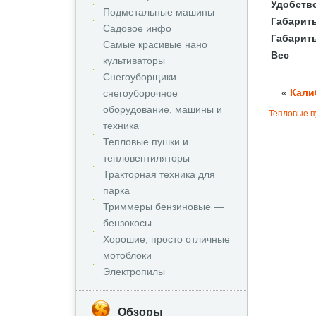
Удобств
Подметальные машины
Габариты
Садовое инфо
Габарит
Самые красивые нано
Вес
культиваторы
Снегоуборщики —
«
Кали
снегоуборочное
оборудование, машины и
Тепловые п
техника
Тепловые пушки и
тепловентиляторы
Тракторная техника для
парка
Триммеры бензиновые —
бензокосы
Хорошие, просто отличные
мотоблоки
Электропилы
Обзоры