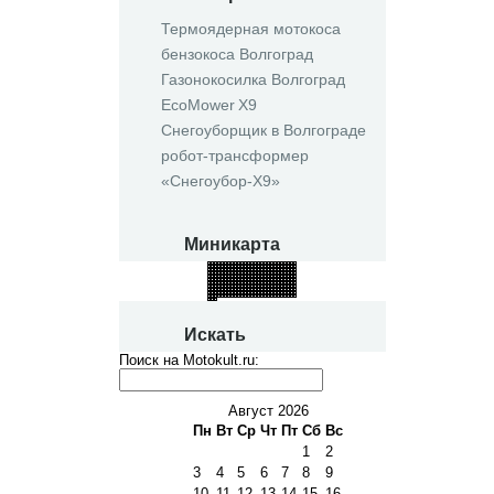
Термоядерная мотокоса
бензокоса Волгоград
Газонокосилка Волгоград
EcoMower X9
Снегоуборщик в Волгограде
робот‑трансформер
«Снегоубор‑X9»
Миникарта
Искать
Поиск на Motokult.ru:
Август 2026
Пн
Вт
Ср
Чт
Пт
Сб
Вс
1
2
3
4
5
6
7
8
9
10
11
12
13
14
15
16