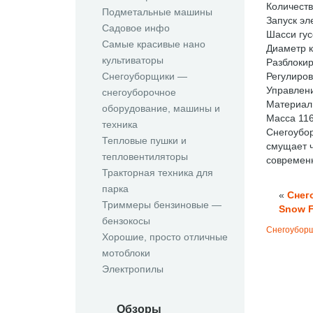
Количеств
Подметальные машины
Запуск эл
Садовое инфо
Шасси гу
Самые красивые нано
Диаметр к
культиваторы
Разблокир
Снегоуборщики —
Регулиров
Управлен
снегоуборочное
Материал
оборудование, машины и
Масса 116
техника
Снегоубо
Тепловые пушки и
смущает ч
тепловентиляторы
современн
Тракторная техника для
парка
«
Снег
Триммеры бензиновые —
Snow 
бензокосы
Снегоуборщ
Хорошие, просто отличные
мотоблоки
Электропилы
Обзоры