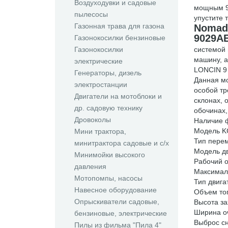
Воздуходувки и садовые
мощным 9 
пылесосы
упустите 
Газонная трава для газона
Nomad
9029A
Газонокосилки бензиновые
Газонокосилки
системой 
машину, 
электрические
LONCIN 9 
Генераторы, дизель
Данная мо
электростанции
особой тр
Двигатели на мотоблоки и
склонах, 
др. садовую технику
обочинах,
Дровоколы
Наличие ф
Модель K
Мини трактора,
Тип пере
минитрактора садовые и с/х
Модель дв
Минимойки высокого
Рабочий о
давления
Максималь
Мотопомпы, насосы
Тип двига
Навесное оборудование
Объем топ
Опрыскиватели садовые,
Высота за
Ширина о
бензиновые, электрические
Выброс сн
Пилы из фильма "Пила 4"