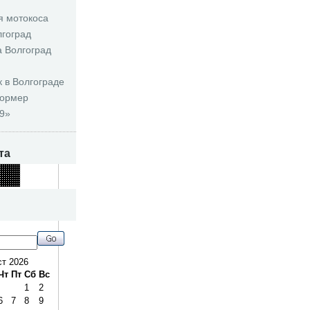
я мотокоса
лгоград
а Волгоград
 в Волгограде
формер
9»
та
ст 2026
Чт
Пт
Сб
Вс
1
2
6
7
8
9