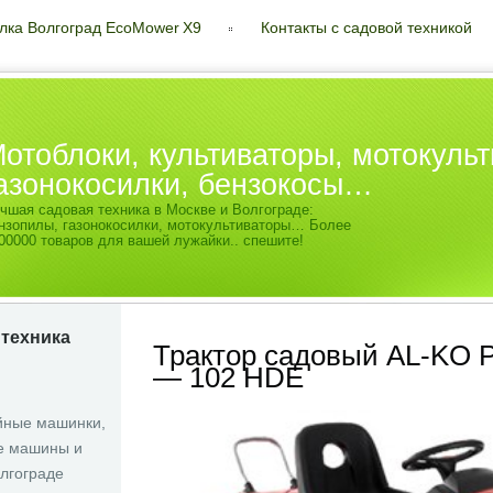
лка Волгоград EcoMower X9
Контакты с садовой техникой
отоблоки, культиваторы, мотокульт
азонокосилки, бензокосы…
чшая садовая техника в Москве и Волгограде:
нзопилы, газонокосилки, мотокультиваторы… Более
00000 товаров для вашей лужайки.. спешите!
 техника
Трактор садовый AL-KO P
— 102 HDE
йные машинки,
 машины и
олгограде