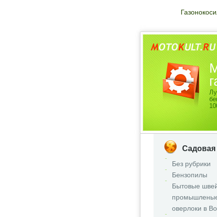
Газонокоси
М
г
Лу
бе
10
Садовая
Без рубрики
Бензопилы
Бытовые шве
промышленые
оверлоки в В