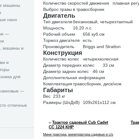
Количество скоростей движения
плавная рег
е машины
Выброс травы
в травосборник
о
Двигатель
вые нано
Тип двигателя
бензиновый, четырехтактный
Мощность
16.20 л.с.
ки —
Рабочий объем
656 куб.см
Тормоз двигателя
есть
ое
Производитель
Briggs and Stratton
, машины и
Конструкция
Количество колес
четырехколесная
ки и
Диаметр передних колес
33 см
торы
Диаметр задних колес
46 см
ехника для
Дополнительная информация
Комплектация
травосборник, диск/нож
Габариты
нзиновые —
Вес
233 кг
Размеры (ШxДxВ)
109x261x112 см
сто отличные
«
Трактор садовый Cub Cadet
Тра
CC 1224 KHP
Мини трактора, минитрактора садовые и с/х
.