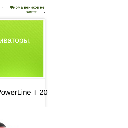
Фирма веников не
вяжет
иваторы,
owerLine T 20