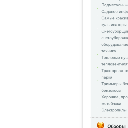
Подметальны
Садовое инф
Самые краси
культиваторы
Снегоуборщи
снегоуборочн
оборудование
техника
Тепловые пуш
тепловентиля
Тракторная т
парка
Триммеры бе
бензокосы
Хорошие, про
мотоблоки
Электропилы
Обзоры