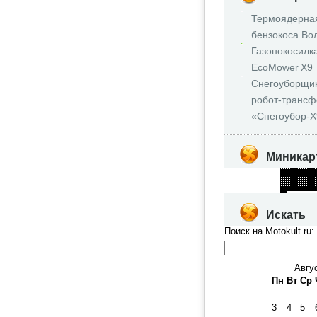
Термоядерна
бензокоса Во
Газонокосилк
EcoMower X9
Снегоуборщик
робот‑транс
«Снегоубор‑X
Миникар
Искать
Поиск на Motokult.ru:
Авгу
Пн
Вт
Ср
3
4
5