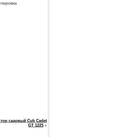
улировка
ктор садовый Cub Cadet
GT 1225
»