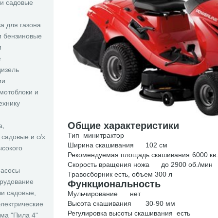
 и садовые
а для газона
и бензиновые
и
е
дизель
ии
 мотоблоки и
ехнику
Общие характеристики
а,
Тип
минитрактор
садовые и с/х
Ширина скашивания
102 см
сокого
Рекомендуемая площадь скашивания
6000 кв
Скорость вращения ножа
до 2900 об./мин
насосы
Травосборник
есть, объем 300 л
рудование
Функциональность
и садовые,
Мульчирование
нет
Высота скашивания
30-90 мм
электрические
Регулировка высоты скашивания
есть
ма "Пила 4"