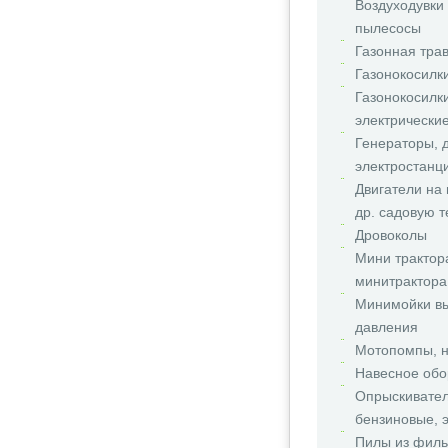
Воздуходувки
пылесосы
Газонная трав
Газонокосилк
Газонокосилк
электрически
Генераторы, 
электростанц
Двигатели на
др. садовую т
Дровоколы
Мини трактор
минитрактора 
Минимойки вы
давления
Мотопомпы, 
Навесное обо
Опрыскивател
бензиновые, 
Пилы из филь