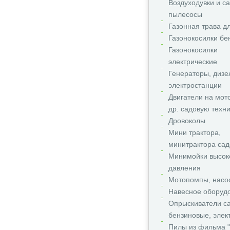
Воздуходувки и с
пылесосы
Газонная трава д
Газонокосилки бе
Газонокосилки
электрические
Генераторы, дизе
электростанции
Двигатели на мот
др. садовую техни
Дровоколы
Мини трактора,
минитрактора сад
Минимойки высок
давления
Мотопомпы, насо
Навесное оборуд
Опрыскиватели с
бензиновые, элек
Пилы из фильма "