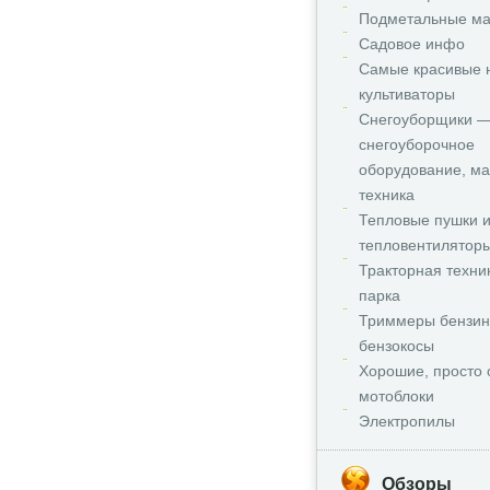
Подметальные м
Садовое инфо
Самые красивые 
культиваторы
Снегоуборщики 
снегоуборочное
оборудование, м
техника
Тепловые пушки 
тепловентилятор
Тракторная техни
парка
Триммеры бензи
бензокосы
Хорошие, просто 
мотоблоки
Электропилы
Обзоры