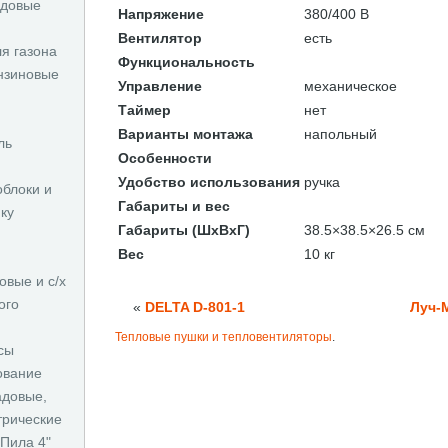
адовые
Напряжение
380/400 В
Вентилятор
есть
ля газона
Функциональность
нзиновые
Управление
механическое
Таймер
нет
Варианты монтажа
напольный
ль
Особенности
Удобство использования
ручка
облоки и
Габариты и вес
ку
Габариты (ШхВхГ)
38.5×38.5×26.5 см
Вес
10 кг
овые и с/х
ого
«
DELTA D-801-1
Луч-М
Тепловые пушки и тепловентиляторы
.
сы
ование
адовые,
трические
Пила 4"