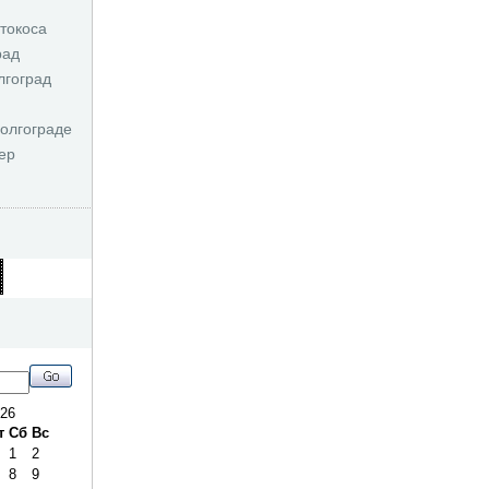
токоса
рад
лгоград
олгограде
ер
026
т
Сб
Вс
1
2
8
9