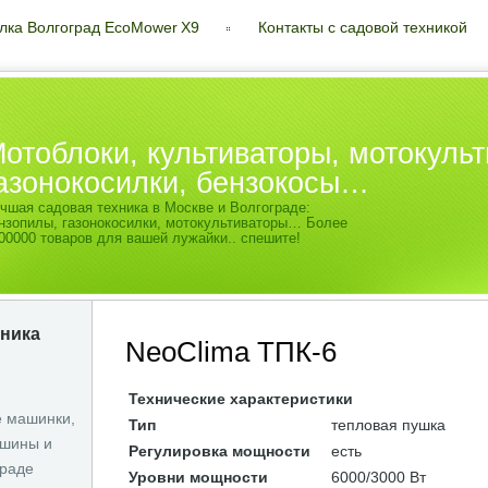
лка Волгоград EcoMower X9
Контакты с садовой техникой
отоблоки, культиваторы, мотокульт
азонокосилки, бензокосы…
чшая садовая техника в Москве и Волгограде:
нзопилы, газонокосилки, мотокультиваторы… Более
00000 товаров для вашей лужайки.. спешите!
хника
NeoClima ТПК-6
Технические характеристики
 машинки,
Тип
тепловая пушка
шины и
Регулировка мощности
есть
граде
Уровни мощности
6000/3000 Вт