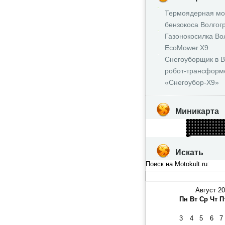
Термоядерная мо
бензокоса Волгог
Газонокосилка Во
EcoMower X9
Снегоуборщик в В
робот‑трансформ
«Снегоубор‑X9»
Миникарта
Искать
Поиск на Motokult.ru:
Август 2
Пн
Вт
Ср
Чт
П
3
4
5
6
7