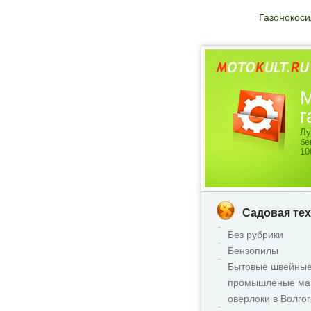
Газонокоси
М
г
Лу
бе
10
Садовая те
Без рубрики
Бензопилы
Бытовые швейные
промышленые ма
оверлоки в Волго