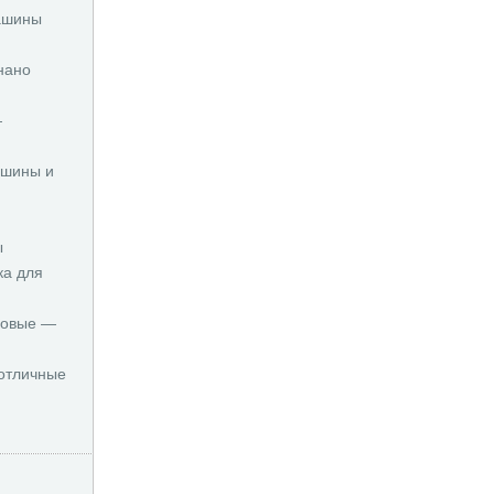
ашины
нано
—
ашины и
и
ы
ка для
новые —
отличные