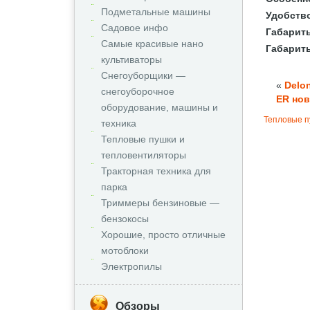
Подметальные машины
Удобств
Садовое инфо
Габариты
Самые красивые нано
Габарит
культиваторы
Снегоуборщики —
«
Delo
снегоуборочное
ER нов
оборудование, машины и
Тепловые п
техника
Тепловые пушки и
тепловентиляторы
Тракторная техника для
парка
Триммеры бензиновые —
бензокосы
Хорошие, просто отличные
мотоблоки
Электропилы
Обзоры