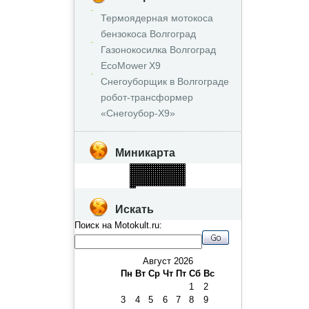
Термоядерная мотокоса
бензокоса Волгоград
Газонокосилка Волгоград
EcoMower X9
Снегоуборщик в Волгограде
робот‑трансформер
«Снегоубор‑X9»
Миникарта
Искать
Поиск на Motokult.ru:
Август 2026
Пн
Вт
Ср
Чт
Пт
Сб
Вс
1
2
3
4
5
6
7
8
9