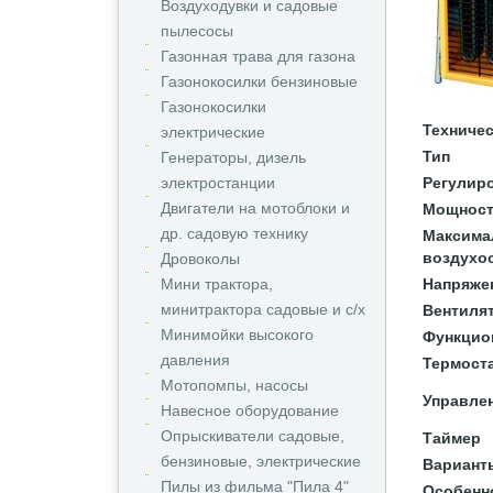
Воздуходувки и садовые
пылесосы
Газонная трава для газона
Газонокосилки бензиновые
Газонокосилки
Техничес
электрические
Тип
Генераторы, дизель
электростанции
Регулир
Двигатели на мотоблоки и
Мощност
др. садовую технику
Максима
воздухо
Дровоколы
Мини трактора,
Напряже
минитрактора садовые и с/х
Вентиля
Минимойки высокого
Функцио
давления
Термост
Мотопомпы, насосы
Управле
Навесное оборудование
Опрыскиватели садовые,
Таймер
бензиновые, электрические
Вариант
Пилы из фильма "Пила 4"
Особенн