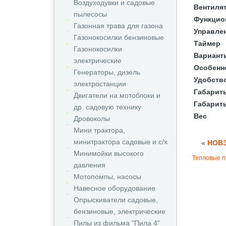
Воздуходувки и садовые
Вентиля
пылесосы
Функцио
Газонная трава для газона
Управле
Газонокосилки бензиновые
Таймер
Газонокосилки
Вариант
электрические
Особенн
Генераторы, дизель
Удобств
электростанции
Габариты
Двигатели на мотоблоки и
Габарит
др. садовую технику
Вес
Дровоколы
Мини трактора,
минитрактора садовые и с/х
«
НОВЭ
Минимойки высокого
Тепловые п
давления
Мотопомпы, насосы
Навесное оборудование
Опрыскиватели садовые,
бензиновые, электрические
Пилы из фильма "Пила 4"