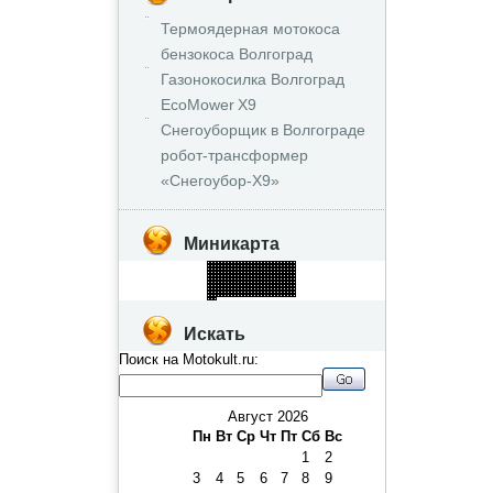
Термоядерная мотокоса
бензокоса Волгоград
Газонокосилка Волгоград
EcoMower X9
Снегоуборщик в Волгограде
робот‑трансформер
«Снегоубор‑X9»
Миникарта
Искать
Поиск на Motokult.ru:
Август 2026
Пн
Вт
Ср
Чт
Пт
Сб
Вс
1
2
3
4
5
6
7
8
9