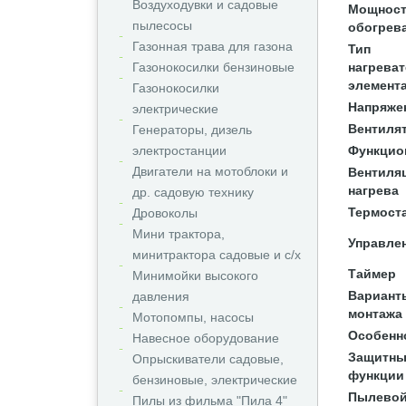
Воздуходувки и садовые
Мощнос
пылесосы
обогрев
Газонная трава для газона
Тип
Газонокосилки бензиновые
нагрева
элемент
Газонокосилки
Напряже
электрические
Вентиля
Генераторы, дизель
электростанции
Функцио
Двигатели на мотоблоки и
Вентиля
нагрева
др. садовую технику
Термост
Дровоколы
Мини трактора,
Управле
минитрактора садовые и с/х
Таймер
Минимойки высокого
Вариант
давления
монтажа
Мотопомпы, насосы
Особенн
Навесное оборудование
Защитны
Опрыскиватели садовые,
функции
бензиновые, электрические
Пылевой
Пилы из фильма "Пила 4"