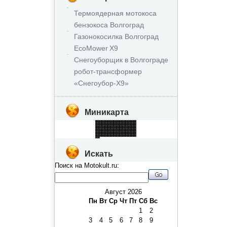
Термоядерная мотокоса
бензокоса Волгоград
Газонокосилка Волгоград
EcoMower X9
Снегоуборщик в Волгограде
робот‑трансформер
«Снегоубор‑X9»
Миникарта
Искать
Поиск на Motokult.ru:
Август 2026
Пн
Вт
Ср
Чт
Пт
Сб
Вс
1
2
3
4
5
6
7
8
9