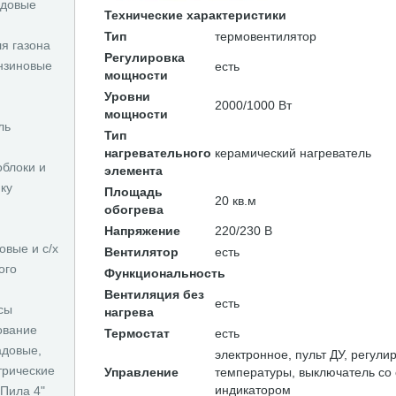
адовые
Технические характеристики
Тип
термовентилятор
ля газона
Регулировка
нзиновые
есть
мощности
Уровни
2000/1000 Вт
мощности
ль
Тип
нагревательного
керамический нагреватель
облоки и
элемента
ку
Площадь
20 кв.м
обогрева
Напряжение
220/230 В
овые и с/х
Вентилятор
есть
ого
Функциональность
Вентиляция без
есть
сы
нагрева
ование
Термостат
есть
адовые,
электронное, пульт ДУ, регули
трические
Управление
температуры, выключатель со
индикатором
Пила 4"