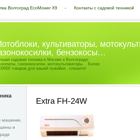
лка Волгоград EcoMower X9
Контакты с садовой техникой
отоблоки, культиваторы, мотокульт
азонокосилки, бензокосы…
чшая садовая техника в Москве и Волгограде:
нзопилы, газонокосилки, мотокультиваторы… Более
00000 товаров для вашей лужайки.. спешите!
хника
Extra FH-24W
 машинки,
шины и
граде