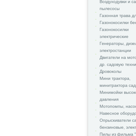
Воздуходувки и с
пылесосы
Газонная трава д
Газонокосилки бе
Газонокосилки
электрические
Генераторы, дизе
электростанции
Двигатели на мот
др. садовую техни
Дровоколы
Мини трактора,
минитрактора сад
Минимойки высок
давления
Мотопомпы, насо
Навесное оборуд
Опрыскиватели с
бензиновые, элек
Пилы из фильма "