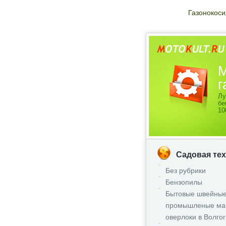
Газонокоси
М
г
Лу
бе
10
Садовая те
Без рубрики
Бензопилы
Бытовые швейные
промышленые ма
оверлоки в Волго