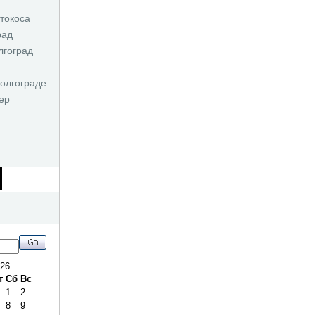
токоса
рад
лгоград
олгограде
ер
026
т
Сб
Вс
1
2
8
9