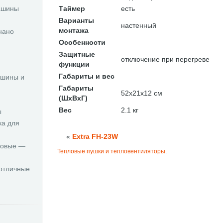
ашины
Таймер
есть
Варианты
настенный
монтажа
нано
Особенности
—
Защитные
отключение при перегреве
функции
Габариты и вес
ашины и
Габариты
52x21x12 см
(ШхВхГ)
и
Вес
2.1 кг
ы
ка для
«
Extra FH-23W
новые —
Тепловые пушки и тепловентиляторы
.
отличные