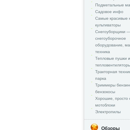
Подметальные м
Садовое инфо
Самые красивые 
культиваторы
Снегоуборщики 
снегоуборочное
оборудование, м
техника
Тепловые пушки 
тепловентилятор
Тракторная техни
парка
Триммеры бензи
бензокосы
Хорошие, просто 
мотоблоки
Электропилы
Обзоры