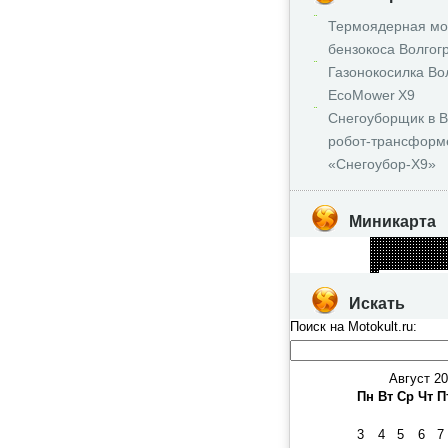
Термоядерная мо
бензокоса Волгог
Газонокосилка Во
EcoMower X9
Снегоуборщик в В
робот‑трансформ
«Снегоубор‑X9»
Миникарта
Искать
Поиск на Motokult.ru:
Август 2
Пн
Вт
Ср
Чт
П
3
4
5
6
7