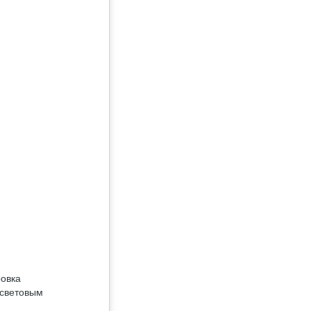
ровка
 световым