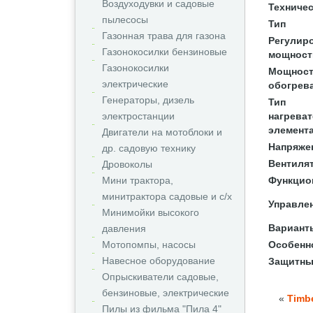
Воздуходувки и садовые
Техничес
пылесосы
Тип
Газонная трава для газона
Регулир
Газонокосилки бензиновые
мощност
Газонокосилки
Мощнос
электрические
обогрев
Генераторы, дизель
Тип
электростанции
нагрева
элемент
Двигатели на мотоблоки и
Напряже
др. садовую технику
Вентиля
Дровоколы
Мини трактора,
Функцио
минитрактора садовые и с/х
Управле
Минимойки высокого
Вариант
давления
Мотопомпы, насосы
Особенн
Навесное оборудование
Защитны
Опрыскиватели садовые,
бензиновые, электрические
«
Timb
Пилы из фильма "Пила 4"