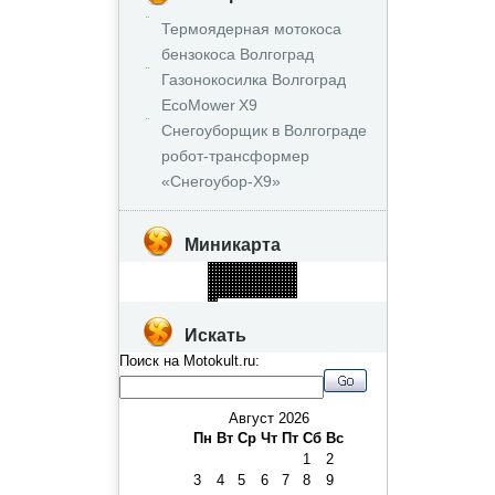
Термоядерная мотокоса
бензокоса Волгоград
Газонокосилка Волгоград
EcoMower X9
Снегоуборщик в Волгограде
робот‑трансформер
«Снегоубор‑X9»
Миникарта
Искать
Поиск на Motokult.ru:
Август 2026
Пн
Вт
Ср
Чт
Пт
Сб
Вс
1
2
3
4
5
6
7
8
9